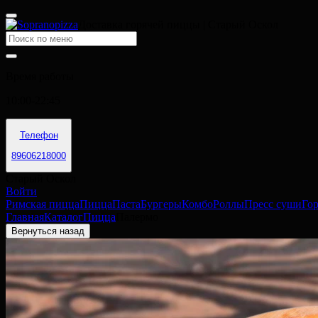
Доставка горячей пиццы | Старый Оскол
Время работы
10:00-22:45
Телефон
89606218000
Старый Оскол
Войти
Римская пицца
Пицца
Паста
Бургеры
Комбо
Роллы
Пресс суши
Го
Главная
Каталог
Пицца
Палермо
Вернуться назад