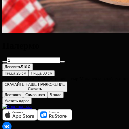
Палермо
Добавить
510 ₽
Пицца 25 см
Пицца 30 см
Основа из соуса "1000 Островов", сыр Моцарелла, колбаски пе
СКАЧАЙТЕ НАШЕ ПРИЛОЖЕНИЕ
Скачать
Доставка
Самовывоз
В зале
Указать адрес