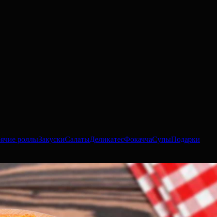
рячие роллы
Закуски
Салаты
Деликатес
Фокачча
Супы
Подарки