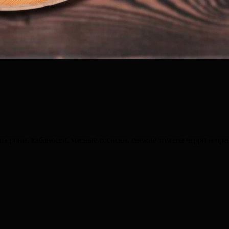
пперони, кабаносси, мясные сосиски, свежие томаты черри и оре