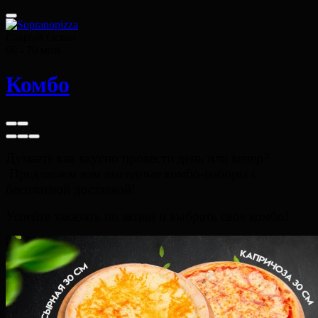
Старый Оскол
60 - 70 мин
Комбо
Думаете как вкусно провести день или вечер?
Предлагаем вам выгодные комбо-наборы с
бесплатной доставкой!
Успейте заказать по акции и выбрать свое комбо!