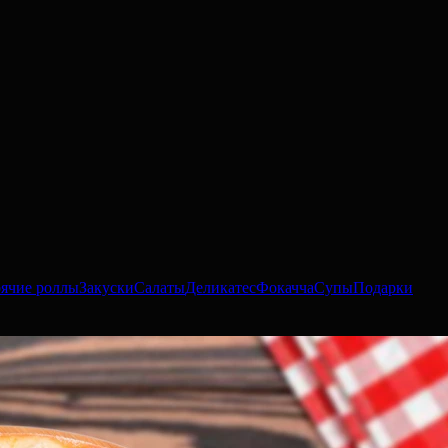
рячие роллы
Закуски
Салаты
Деликатес
Фокачча
Супы
Подарки