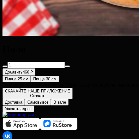
Поло
Добавить
460 ₽
Пицца 25 см
Пицца 30 см
Основа из пикантного соуса "Поло", сыр Моцарелла, жареная к
СКАЧАЙТЕ НАШЕ ПРИЛОЖЕНИЕ
Скачать
Доставка
Самовывоз
В зале
Указать адрес