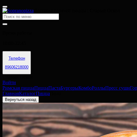
Доставка горячей пиццы | Старый Оскол
Время работы
10:00-22:45
Телефон
89606218000
Старый Оскол
Войти
Римская пицца
Пицца
Паста
Бургеры
Комбо
Роллы
Пресс суши
Го
Главная
Каталог
Пицца
Поло
Вернуться назад