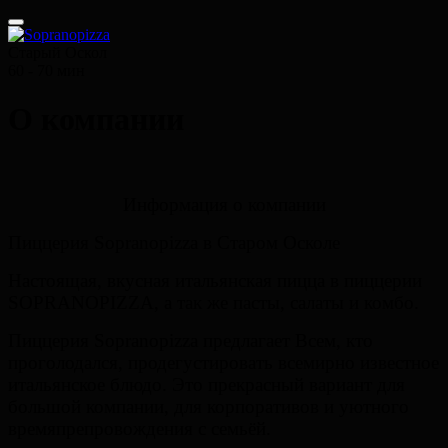
Старый Оскол
60 - 70 мин
О компании
Информация о компании
Пиццерия Soprano
pizza
в Старом Осколе
Настоящая, вкусная итальянская пицца в пиццерии
SOPRANO
PIZZA
, а так же пасты, салаты и комбо.
Пиццерия Soprano
pizza
предлагает Всем, кто
проголодался, продегустировать всемирно известное
итальянское блюдо. Это прекрасный вариант для
большой компании, для корпоративов и уютного
времяпрепровождения с семьёй.